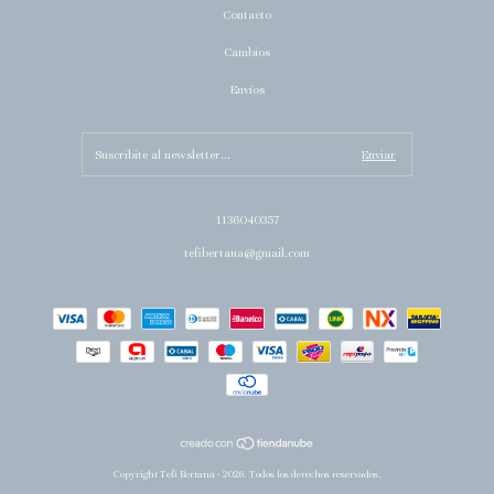
Contacto
Cambios
Envíos
1136040357
tefibertana@gmail.com
Copyright Tefi Bertana - 2026. Todos los derechos reservados.