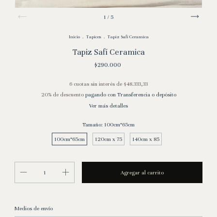
1
/
5
Inicio
.
Tapices
.
Tapiz Safí Ceramica
Tapiz Safí Ceramica
$290.000
6
cuotas sin interés de
$48.333,33
20% de descuento
pagando con Transferencia o depósito
Ver más detalles
Tamaño:
100cm*65cm
100cm*65cm
120cm x 75
140cm x 85
Entregas para el CP:
Cambiar CP
Medios de envío