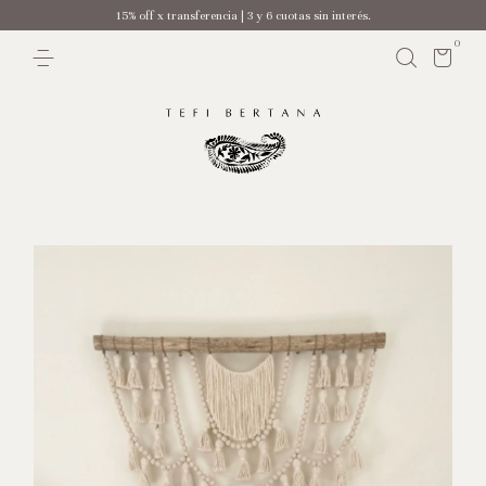
15% off x transferencia | 3 y 6 cuotas sin interés.
0