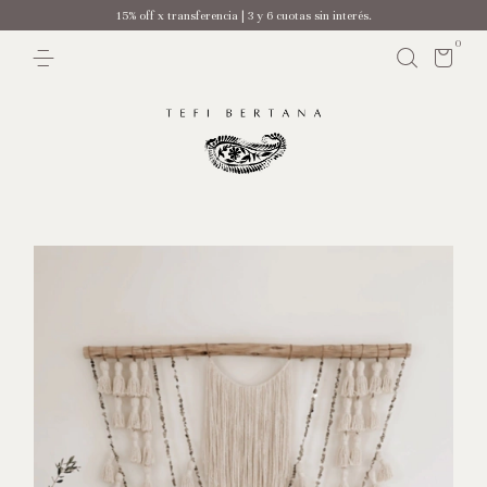
15% off x transferencia | 3 y 6 cuotas sin interés.
0