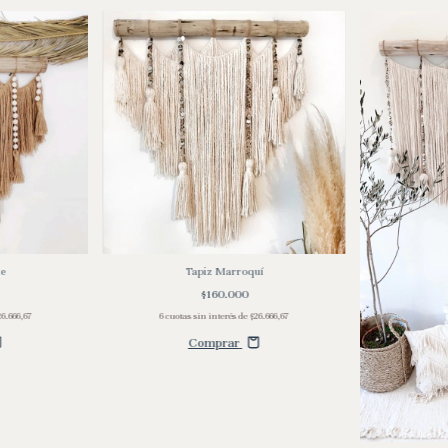
te
Tapiz Marroquí
$160.000
26.666,67
6
cuotas sin interés de
$26.666,67
Comprar