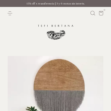
15% off x transferencia | 3 y 6 cuotas sin interés.
0