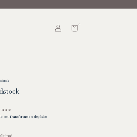
0
odstock
dstock
8.333,33
 con Transferencia o depósito
 último!