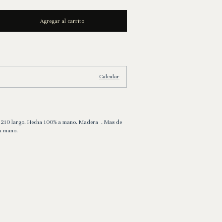
Cambiar CP
Calcular
x 210 largo. Hecha 100% a mano. Madera . Mas de
a mano.