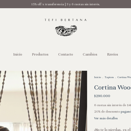
15% off x transferencia | 3 y 6 cuotas sin interés.
Inicio
Productos
Contacto
Cambios
Envíos
Inicio
.
Tapices
.
Cortina Wo
Cortina Woo
$290.000
6
cuotas sin interés de
$4
20% de descuento
pagando
Ver más detalles
¡No te lo pierdas, es el