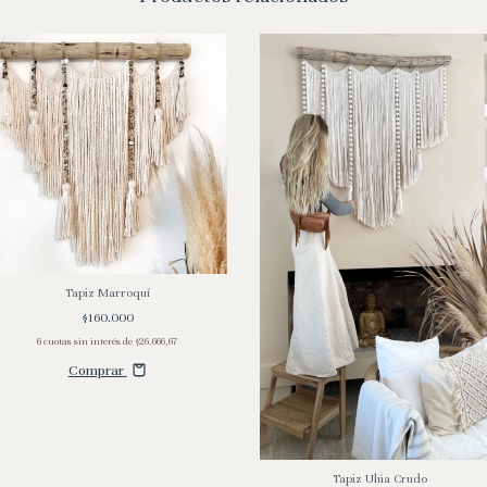
Tapiz Marroquí
$160.000
6
cuotas sin interés de
$26.666,67
Comprar
Tapiz Ulúa Crudo