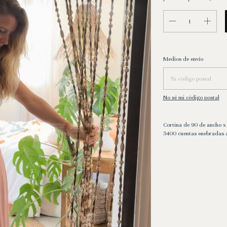
Entregas para el CP:
Medios de envío
No sé mi código postal
Cortina de 90 de ancho 
5400 cuentas enebradas 