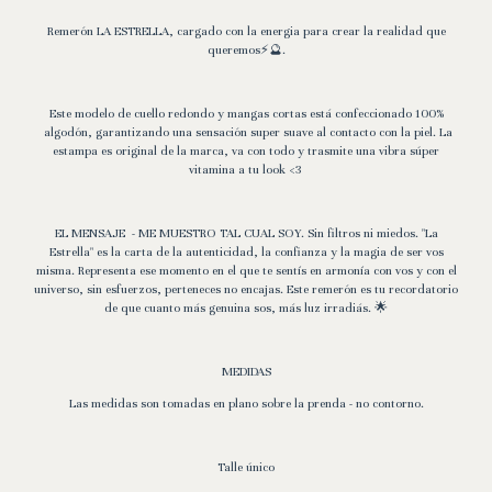
Remerón LA ESTRELLA, cargado con la energia para crear la realidad que
queremos⚡🔮.
Este modelo de cuello redondo y mangas cortas está confeccionado 100%
algodón, garantizando una sensación super suave al contacto con la piel. La
estampa es original de la marca, va con todo y trasmite una vibra súper
vitamina a tu look <3
EL MENSAJE - ME MUESTRO TAL CUAL SOY. Sin filtros ni miedos. "La
Estrella" es la carta de la autenticidad, la confianza y la magia de ser vos
misma. Representa ese momento en el que te sentís en armonía con vos y con el
universo, sin esfuerzos, perteneces no encajas. Este remerón es tu recordatorio
de que cuanto más genuina sos, más luz irradiás. 🌟
MEDIDAS
Las medidas son tomadas en plano sobre la prenda - no contorno.
Talle único