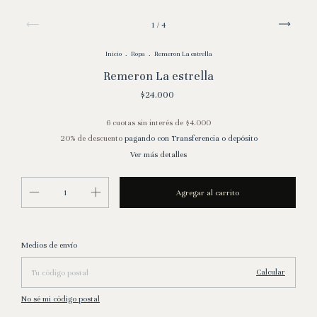
1
/
4
Inicio
.
Ropa
.
Remeron La estrella
Remeron La estrella
$24.000
6
cuotas sin interés de
$4.000
20% de descuento
pagando con Transferencia o depósito
Ver más detalles
Entregas para el CP:
Cambiar CP
Medios de envío
Calcular
No sé mi código postal